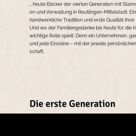
Geschic
… heute Bä­cker der vierten Ge­ne­ra­ti­on mit Stam
on und Ver­wal­tung in Reut­lin­gen-Mit­tel­stadt. Ei
und he
hand­werk­li­che Tra­di­ti­on und erste Qua­li­tät ih
Und wo der Fa­mi­li­en­ge­dan­ke bis heute für die Kei
wich­ti­ge Rolle spielt. Denn ein Un­ter­neh­men, g
und jede Ein­zel­ne – mit der je­weils per­sön­li­che
schaft.
Die erste Generation
Einer der Söhne von Ju­li­us Keim, der da­mals sch
Keim, mach­te sich 1898 mit sei­ner ei­ge­nen Bä­cke­
nicht nur mit sei­nen Back­wa­ren schnell Er­folg,