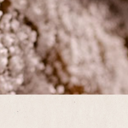
lie
im,