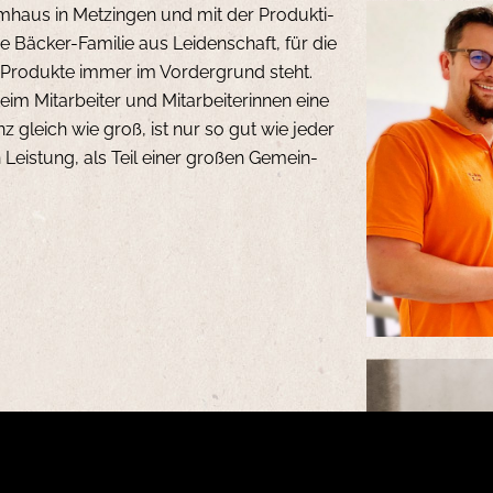
hte
m­haus in Met­zin­gen und mit der Pro­duk­ti­
ne Bä­cker-Fa­mi­lie aus Lei­den­schaft, für die
ute
rer Pro­duk­te immer im Vor­der­grund steht.
m Mit­ar­bei­ter und Mit­ar­bei­te­rin­nen eine
anz gleich wie groß, ist nur so gut wie jeder
n Leis­tung, als Teil einer gro­ßen Ge­mein­
on recht un­ter­neh­mungs­lus­ti­ge Au­gust
rei in Met­zin­gen selbst­stän­dig. Er hatte
 son­dern be­wies auch Weit­sicht, indem er